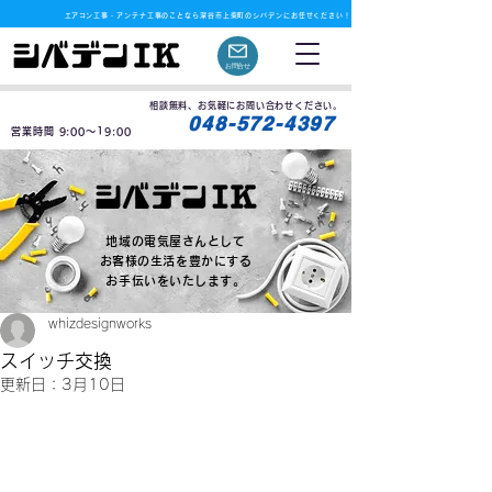
​エアコン工事・アンテナ工事のことなら深谷市上柴町のシバデンにお任せください！
お問合せ
相談無料、お気軽にお問い合わせください。
月曜定休
048-572-4397
営業時間 9:00〜19:00
地域の電気屋さんとして
お客様の生活を豊かにする
お手伝いをいたします。
whizdesignworks
スイッチ交換
更新日：
3月10日