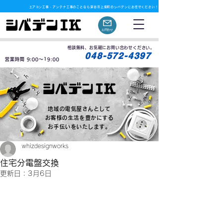
​エアコン工事・アンテナ工事のことなら深谷市上柴町のシバデンにお任せください！
お問合せ
相談無料、お気軽にお問い合わせください。
月曜定休
048-572-4397
営業時間 9:00〜19:00
地域の電気屋さんとして
お客様の生活を豊かにする
お手伝いをいたします。
whizdesignworks
住宅分電盤交換
更新日：
3月6日