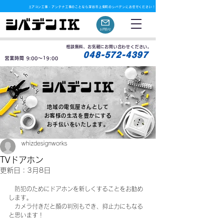
​エアコン工事・アンテナ工事のことなら深谷市上柴町のシバデンにお任せください！
お問合せ
相談無料、お気軽にお問い合わせください。
月曜定休
048-572-4397
営業時間 9:00〜19:00
地域の電気屋さんとして
お客様の生活を豊かにする
お手伝いをいたします。
whizdesignworks
TVドアホン
更新日：
3月8日
　防犯のためにドアホンを新しくすることをお勧め
します。
　カメラ付きだと顔の判別もでき、抑止力にもなる
と思います！