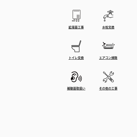
給湯器工事
水栓交換
​トイレ交換
エアコン掃除
補聴器取扱い
その他の工事