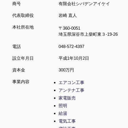
商号
有限会社シバデンアイケイ
代表取締役
​岩崎 直人
本社所在地
〒360-0051
埼玉県深谷市上柴町東３-19-26
​電話
048-572-4397
設立年月日
平成1年10月2日
資本金
300万円
事業内容
エアコン工事
​アンテナ工事
家電販売
照明
給湯
電気工事